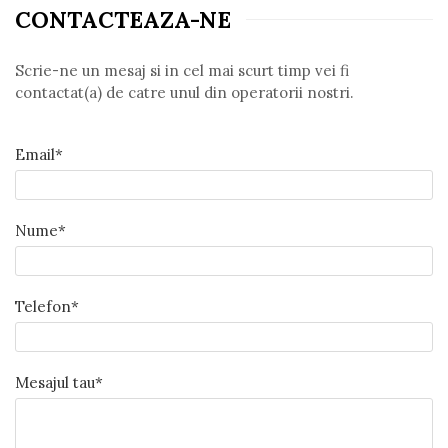
Covoare 250/350
CONTACTEAZA-NE
MILANO
Covoare 300/400
DELUXE
Covoare 200/250
TRUVA
Scrie-ne un mesaj si in cel mai scurt timp vei fi
contactat(a) de catre unul din operatorii nostri.
Seturi pentru dormitoare latime 60
Covoare bisericesti
cm
Covoare abstracte
Seturi pentru dormitor latime 80
Email*
Covoare clasice cu modele florale
cm
COVOARE OVALE sau ROTUNDE
Nume*
Telefon*
Mesajul tau*