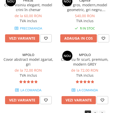
FRIESE
Caprice
NOU
NOU
Covor visiniu elegant, model
Covor gros, modern,model
crini în chenar
geometric, gri negru,
dreptunghiular
de la 60,00 RON
540,00 RON
TVA inclus
TVA inclus
PRECOMANDA
1
IN STOC
VEZI VARIANTE
ADAUGA IN COS
MPOLO
MPOLO
NOU
Covor abstract model zgariat,
Covor cu fir scurt, premium,
gri
modern GREY
de la 72,00 RON
de la 72,00 RON
TVA inclus
TVA inclus
LA COMANDA
LA COMANDA
VEZI VARIANTE
VEZI VARIANTE