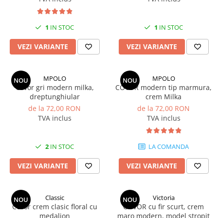
Covoare 250/350
MILANO
Covoare 300/400
DELUXE
1
IN STOC
1
IN STOC
Covoare 200/250
TRUVA
Seturi pentru dormitoare latime
Covoare bisericesti
VEZI VARIANTE
VEZI VARIANTE
60 cm
Covoare abstracte
Seturi pentru dormitor latime 80
Covoare clasice cu modele florale
MPOLO
MPOLO
cm
NOU
NOU
Covor gri modern milka,
COVOR modern tip marmura,
COVOARE OVALE sau ROTUNDE
dreptunghiular
crem Milka
de la 72,00 RON
de la 72,00 RON
TVA inclus
TVA inclus
2
IN STOC
LA COMANDA
VEZI VARIANTE
VEZI VARIANTE
Classic
Victoria
NOU
NOU
Covor crem clasic floral cu
COVOR cu fir scurt, crem
medalion
maro modern, model stropit