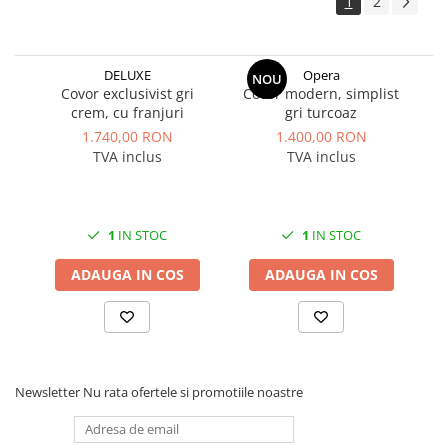
1
2
DELUXE
Opera
NOU
Covor exclusivist gri
Covor modern, simplist
Co
crem, cu franjuri
gri turcoaz
1.740,00 RON
1.400,00 RON
TVA inclus
TVA inclus
1
IN STOC
1
IN STOC
ADAUGA IN COS
ADAUGA IN COS
Newsletter
Nu rata ofertele si promotiile noastre