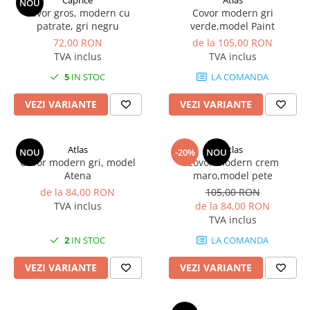
Caprice
Atlas
NOU
Covor gros, modern cu
Covor modern gri
patrate, gri negru
verde,model Paint
72,00 RON
de la 105,00 RON
TVA inclus
TVA inclus
5
IN STOC
LA COMANDA
VEZI VARIANTE
VEZI VARIANTE
Atlas
Atlas
NOU
-20%
NOU
Covor modern gri, model
Covor modern crem
Atena
maro,model pete
de la 84,00 RON
105,00 RON
TVA inclus
de la 84,00 RON
TVA inclus
2
IN STOC
LA COMANDA
VEZI VARIANTE
VEZI VARIANTE