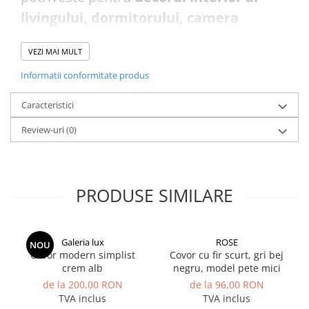
livingului, dormitorului, camera
copilului, holului
etc. Aceste covoare au
VEZI MAI MULT
proprietatea de a schimba ambientul
Informatii conformitate produs
inspirand o stare de liniste si relaxare.
C
onstruit sa reziste
, este
usor de
Caracteristici
intretinut si durabil iar
tesaturile dense
Review-uri
(0)
nu vor permite infiltrarea murdariei in
covor.
PRODUSE SIMILARE
Galeria lux
ROSE
NOU
Covor modern simplist
Covor cu fir scurt, gri bej
crem alb
negru, model pete mici
de la 200,00 RON
de la 96,00 RON
TVA inclus
TVA inclus