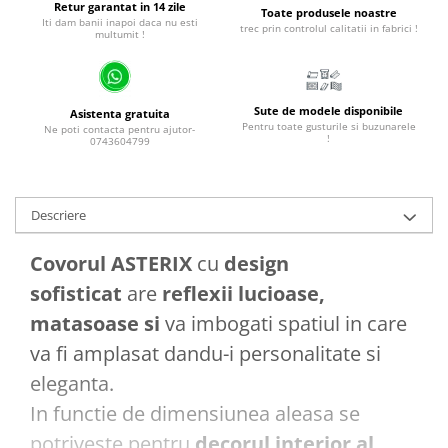
Retur garantat in 14 zile
Toate produsele noastre
Iti dam banii inapoi daca nu esti
trec prin controlul calitatii in fabrici !
multumit !
Sute de modele disponibile
Asistenta gratuita
Pentru toate gusturile si buzunarele
Ne poti contacta pentru ajutor-
!
0743604799
Descriere
Covorul ASTERIX
cu
design
sofisticat
are
reflexii lucioase,
matasoase si
va imbogati spatiul in care
va fi amplasat dandu-i personalitate si
eleganta.
In functie de dimensiunea aleasa se
potriveste pentru
decorul interior al