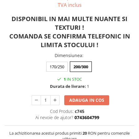
TVA inclus
DISPONIBIL IN MAI MULTE NUANTE SI
TEXTURI !
COMANDA SE CONFIRMA TELEFONIC IN
LIMITA STOCULUI !
Dimensiunea
:
170/250
200/300
1
IN STOC
Durata de livrare:
1
ADAUGA IN COS
Cod Produs:
c745
Ai nevoie de ajutor?
0743604799
La achizitionarea acestui produs primiti
20
RON pentru comenzile
viitoare