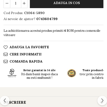
ADAUGA IN COS
Cod Produs:
C1064-5890
Ai nevoie de ajutor?
0743604799
La achizitionarea acestui produs primiti
4
RON pentru comenzile
viitoare
ADAUGA LA FAVORITE
CERE INFORMATII
COMANDA RAPIDA
Retur garantat in 14 zile
Toate produsele n
Iti dam banii inapoi daca
trec prin controlul 
nu esti multumit !
in fabrici !
DESCRIERE