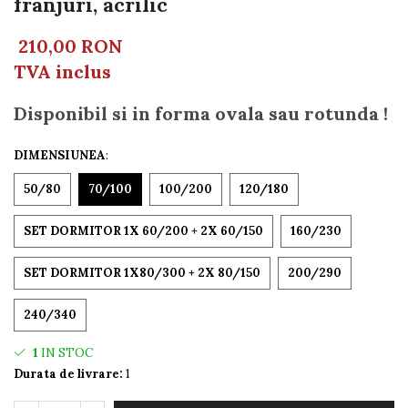
franjuri, acrilic
210,00 RON
TVA inclus
Disponibil si in forma ovala sau rotunda !
DIMENSIUNEA
:
50/80
70/100
100/200
120/180
SET DORMITOR 1X 60/200 + 2X 60/150
160/230
SET DORMITOR 1X80/300 + 2X 80/150
200/290
240/340
1
IN STOC
Durata de livrare:
1