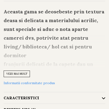
Aceasta gama se deosebeste prin textura
deasa si delicata a materialului acrilic,
sunt speciale si aduc o nota aparte
camerei dvs, potrivite atat pentru
living/ biblioteca/ hol cat si pentru
dormitor
franjurii delicati de la capete dau un
aspect sofisticat acestor modele !
VEZI MAI MULT
usor de intretinut
Informatii conformitate produs
potrivite si pentru incalzire in
CARACTERISTICI
pardoseala
inaltime fir 10 mm