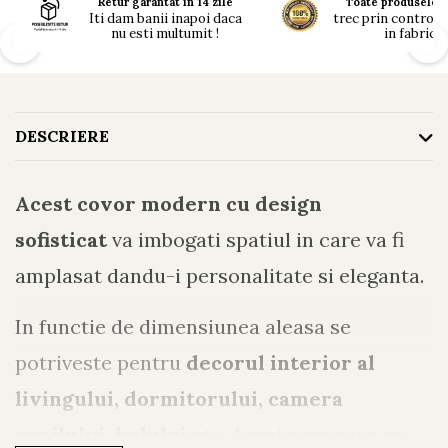
Retur garantat in 14 zile
Toate produsele n
Iti dam banii inapoi daca
trec prin controlul 
nu esti multumit !
in fabrici !
DESCRIERE
Acest covor modern cu d
esign
sofisticat
va imbogati spatiul in care va fi
amplasat dandu-i personalitate si eleganta.
In functie de dimensiunea aleasa se
potriveste pentru
decorul interior al
livingului, dormitorului, camera
copilului, holului
etc. Aceste covoare au