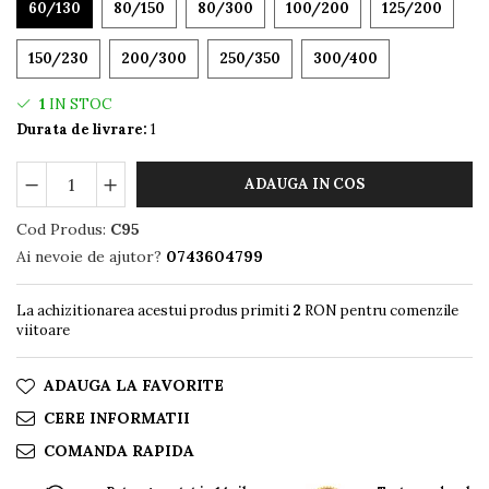
60/130
80/150
80/300
100/200
125/200
150/230
200/300
250/350
300/400
1
IN STOC
Durata de livrare:
1
ADAUGA IN COS
Cod Produs:
C95
Ai nevoie de ajutor?
0743604799
La achizitionarea acestui produs primiti
2
RON pentru comenzile
viitoare
ADAUGA LA FAVORITE
CERE INFORMATII
COMANDA RAPIDA