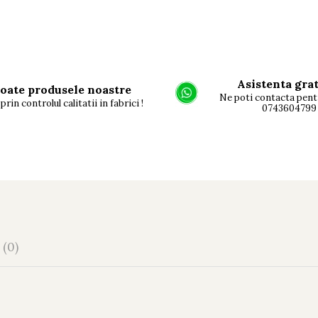
Asistenta gra
oate produsele noastre
Ne poti contacta pent
prin controlul calitatii in fabrici !
0743604799
I
(0)