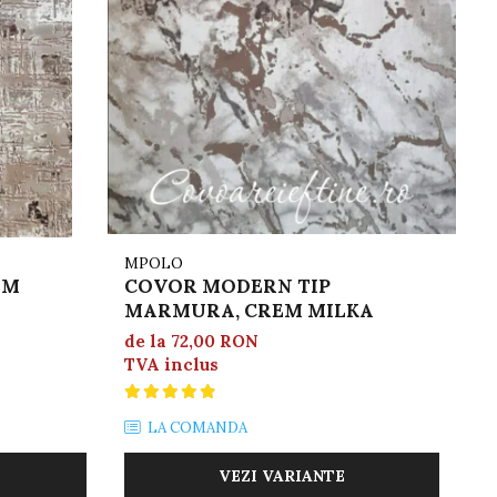
MPOLO
RO
EM
COVOR MODERN TIP
C
MARMURA, CREM MILKA
M
de la 72,00 RON
de
TVA inclus
TV
LA COMANDA
VEZI VARIANTE