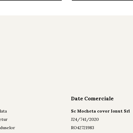
Date Comerciale
lata
Sc Mocheta covor Ionut Srl
etur
J24/741/2020
oduselor
RO42721983