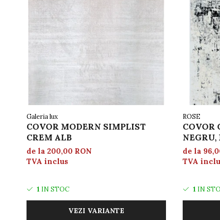
Galeria lux
ROSE
COVOR MODERN SIMPLIST
COVOR C
CREM ALB
NEGRU, 
de la 200,00 RON
de la 96,
TVA inclus
TVA incl
1
IN STOC
1
IN ST
VEZI VARIANTE