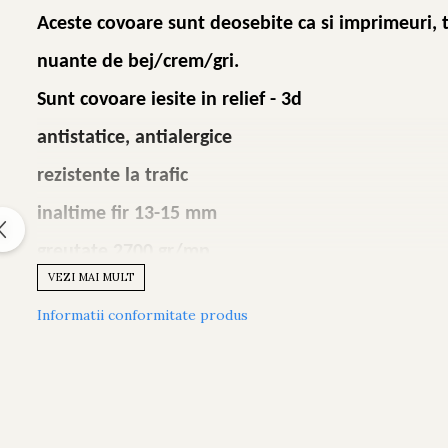
Aceste covoare sunt deosebite ca si imprimeuri, te
nuante de bej/crem/gri.
Sunt covoare
iesite in relief - 3d
antistatice, antialergice
rezistente la trafic
inaltime fir 13-15 mm
greutate 2700 gr/mp
VEZI MAI MULT
tesute mecanic
Informatii conformitate produs
calitatea intai
fabricate in Turcia
potrivit si pentru incalzirea in pardoseala