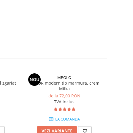
MPOLO
NOU
NOU
zgariat
COVOR modern tip marmura, crem
Covor m
Milka
de la 72,00 RON
TVA inclus
LA COMANDA
VEZI VARIANTE
V