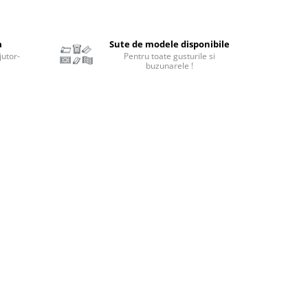
a
Sute de modele disponibile
jutor-
Pentru toate gusturile si
buzunarele !