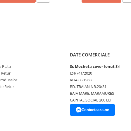
DATE COMERCIALE
 Plata
Sc Mocheta covor Ionut Srl
e Retur
J24/741/2020
Produselor
RO42721983
de Retur
BD. TRAIAN NR.20/31
BAIA MARE, MARAMURES
CAPITAL SOCIAL 200 LEI
Contacteaza-ne