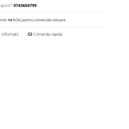
 ajutor?
0743604799
imiti
14
RON pentru comenzile viitoare
informatii
Comanda rapida