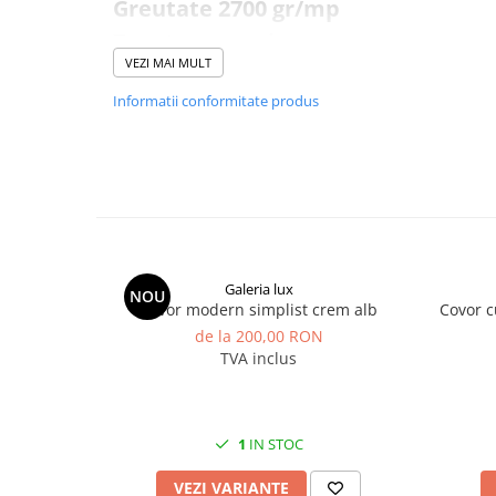
Greutate 2700 gr/mp
Tesute mecanic
VEZI MAI MULT
Calitatea intai
Informatii conformitate produs
Fabricate in Turcia
60% Polipropilena + 40 % polyester
Potrivite si pentru incalzirea in p
Galeria lux
NOU
Covor modern simplist crem alb
Covor c
de la 200,00 RON
TVA inclus
1
IN STOC
VEZI VARIANTE