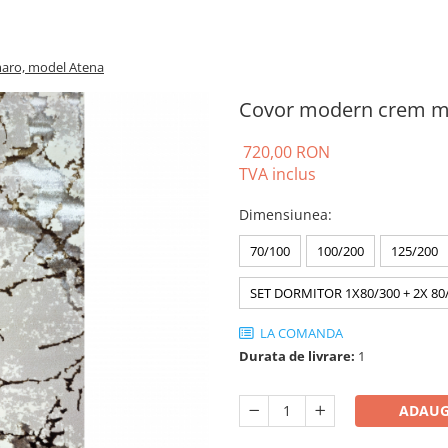
aro, model Atena
Covor modern crem m
720,00 RON
TVA inclus
Dimensiunea
:
70/100
100/200
125/200
SET DORMITOR 1X80/300 + 2X 80
LA COMANDA
Durata de livrare:
1
ADAUG