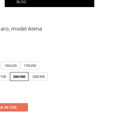
BLOG
aro, model Atena
150/235
170/250
/150
200/300
250/350
A IN COS