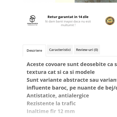
Retur garantat in 14 zile
Iti dam banii inapoi daca nu esti
multumit !
Caracteristici
Review-uri
(0)
Descriere
Aceste covoare sunt deosebite ca s
textura cat si ca si modele
Sunt variante abstracte sau variant
influente baroc, pe nuante de bej/
Antistatice, antialergice
Rezistente la trafic
Inaltime fir 12 mm