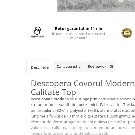
Retur garantat in 14 zile
Iti dam banii inapoi daca nu esti
multumit !
Caracteristici
Review-uri
(0)
Descriere
Descopera Covorul Modern
Calitate Top
Acest
covor modern
se distinge prin combinatia armonioa
cu un model subtil de pete mici. Fabricat in Turci
polipropilena (30%) si polyester (70%), oferind atat durabil
lungime a firului de 10 mm si o greutate de 2500 gr/m2, a
element de decor atragator, dar si o piesa de confort pent
valorizeaza calitatea si design-ul contemporan, acest cov
incapere, aducand un plus de caldura si stil.