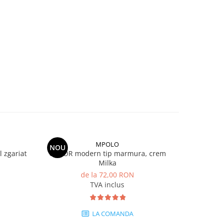
MPOLO
NOU
NOU
zgariat
COVOR modern tip marmura, crem
Covor m
Milka
de la 72,00 RON
TVA inclus
LA COMANDA