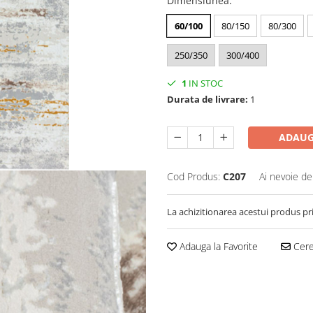
Dimensiunea
:
60/100
80/150
80/300
250/350
300/400
1
IN STOC
Durata de livrare:
1
ADAUG
Cod Produs:
C207
Ai nevoie de
La achizitionarea acestui produs pr
Adauga la Favorite
Cere 