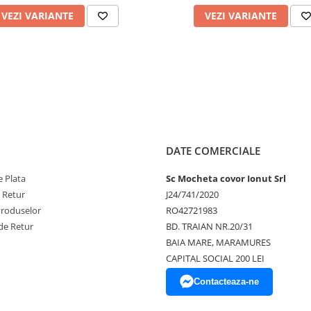
VEZI VARIANTE
VEZI VARIANTE
aro cu un model subtil.
na si 70% polyester, asigurand
cuta si confort sub picioare.
 curatat, ideal pentru uz zilnic.
and stil si caldura.
ca de tesut la masina, ceea ce ii
ea de 2500 gr/m2 demonstreaza
un echilibru intre polipropilena si
DATE COMERCIALE
Este un covor care imbina cu succes
xcelenta pentru oricine cauta sa
 Plata
Sc Mocheta covor Ionut Srl
 partea de calitate si confort.
e Retur
J24/741/2020
Produselor
RO42721983
de Retur
BD. TRAIAN NR.20/31
BAIA MARE, MARAMURES
CAPITAL SOCIAL 200 LEI
Contacteaza-ne