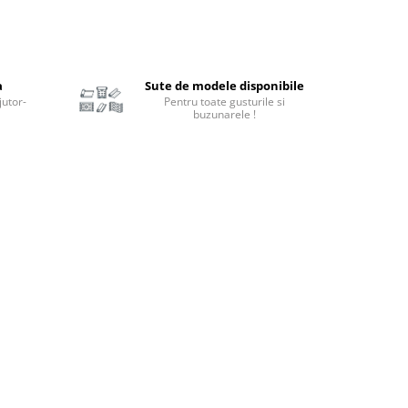
a
Sute de modele disponibile
jutor-
Pentru toate gusturile si
buzunarele !