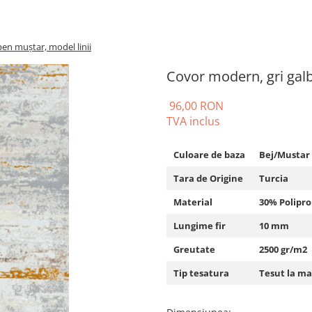
en muștar, model linii
Covor modern, gri galb
96,00 RON
TVA inclus
Culoare de baza
Bej/Mustar
Tara de Origine
Turcia
Material
30% Polipro
Lungime fir
10 mm
Greutate
2500 gr/m2
Tip tesatura
Tesut la ma