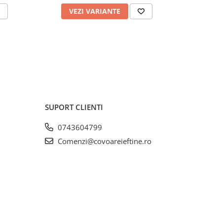
VEZI VARIANTE
V
SUPORT CLIENTI
0743604799
Comenzi@covoareieftine.ro