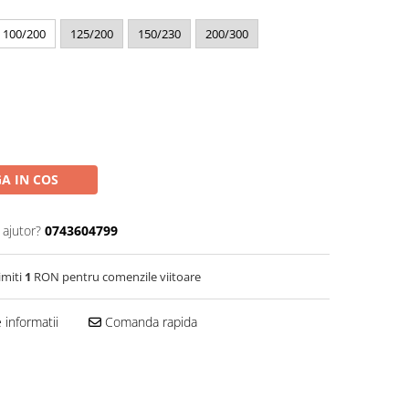
100/200
125/200
150/230
200/300
A IN COS
 ajutor?
0743604799
imiti
1
RON pentru comenzile viitoare
informatii
Comanda rapida