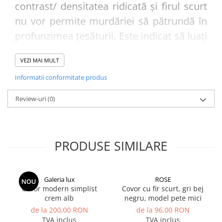
contrast/ densitatea ridicată și firul scurt
nu vor permite murdăriei să pătrundă în
profunzimea țesăturii. Este indicat să luați
un covor diferit / care să fie în contrast cu
VEZI MAI MULT
nuanța podelei . Covorul se poate asorta
Informatii conformitate produs
fie cu nuanța draperiilor, fie cu nuanța
tapițeriei patului/ canapelei/ scaunelor
Review-uri
(0)
sau îl puteți alege într-o nuanță de
contrast pentru a aduce un plus de
culoare ambientului.
PRODUSE SIMILARE
Galeria lux
ROSE
NOU
Covor modern simplist
Covor cu fir scurt, gri bej
crem alb
negru, model pete mici
de la 200,00 RON
de la 96,00 RON
TVA inclus
TVA inclus