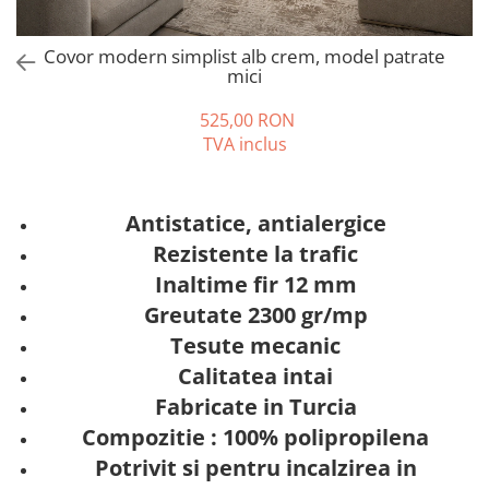
Covoare 250/350
MILANO
Covoare 300/400
DELUXE
Covor modern simplist alb crem, model patrate
Covoare 200/250
mici
TRUVA
Seturi pentru dormitoare latime
Covoare bisericesti
525,00 RON
60 cm
Covoare abstracte
TVA inclus
Seturi pentru dormitor latime 80
Covoare clasice cu modele florale
cm
COVOARE OVALE sau ROTUNDE
Antistatice, antialergice
Rezistente la trafic
Inaltime fir 12 mm
Greutate 2300 gr/mp
Tesute mecanic
Calitatea intai
Fabricate in Turcia
Compozitie : 100% polipropilena
Potrivit si pentru incalzirea in