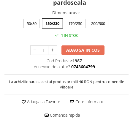
pardoseala
Dimensiunea
:
50/80
150/230
170/250
200/300
1
IN STOC
ADAUGA IN COS
Cod Produs:
c1987
Ai nevoie de ajutor?
0743604799
La achizitionarea acestui produs primiti
10
RON pentru comenzile
viitoare
Adauga la Favorite
Cere informatii
Comanda rapida