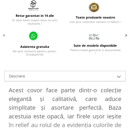
Retur garantat in 14 zile
Toate produsele noastre
Iti dam banii inapoi daca nu esti
trec prin controlul calitatii in fabrici !
multumit !
Sute de modele disponibile
Asistenta gratuita
Pentru toate gusturile si buzunarele
Ne poti contacta pentru ajutor-
!
0743604799
Descriere
Acest covor face parte dintr-o colecție
elegantă și calitativă, care aduce
simplitate și asortare perfectă. Baza
acestuia este opacă, iar firele ușor ieșite
în relief au rolul de a evidenția culorile de