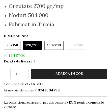
Greutate 2700 gr/mp
Noduri 504.000
Fabricat in Turcia
DIMENSIUNEA
:
80/150
120/200
160/230
200/300
1
IN STOC
Durata de livrare:
1
ADAUGA IN COS
Cod Produs:
c1746-7113
Ai nevoie de ajutor?
0743604799
La achizitionarea acestui produs primiti
7
RON pentru comenzile
viitoare