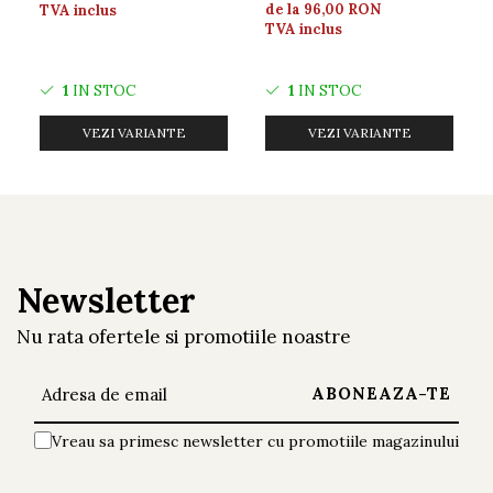
atemporala si o constructie durabila, acesta
de la 96,00 RON
TVA inclus
TVA inclus
reprezinta un element de decor indispensabil
pentru casa dumneavoastra.
1
IN STOC
1
IN STOC
VEZI VARIANTE
VEZI VARIANTE
Newsletter
Nu rata ofertele si promotiile noastre
Vreau sa primesc newsletter cu promotiile magazinului