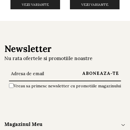
VEZI VARIANTE
VEZI VARIANTE
transforma orice incapere intr-un spatiu
elegant si confortabil. Cu o estetica
atemporala si o constructie durabila, acesta
reprezinta un element de decor
Newsletter
indispensabil pentru casa dumneavoastra.
Nu rata ofertele si promotiile noastre
Vreau sa primesc newsletter cu promotiile magazinului
Magazinul Meu