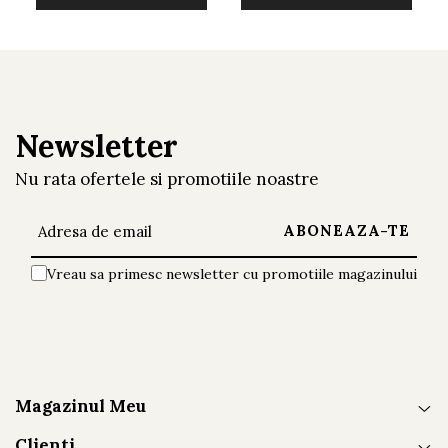
transforma orice incapere intr-un spatiu
elegant si confortabil. Cu o estetica
atemporala si o constructie durabila, acesta
reprezinta un element de decor
Newsletter
indispensabil pentru casa dumneavoastra.
Nu rata ofertele si promotiile noastre
Vreau sa primesc newsletter cu promotiile magazinului
Magazinul Meu
Clienti