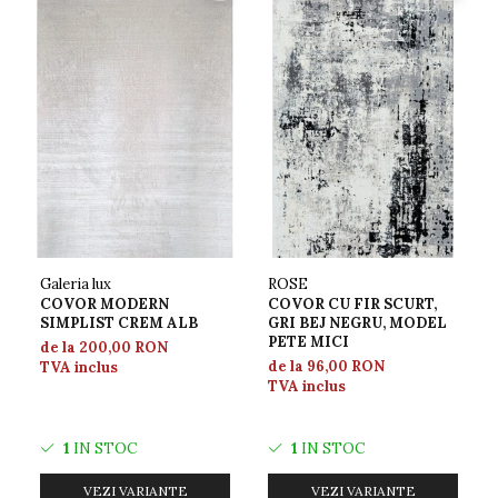
Versatilitate in design interior
Acest covor modern este ideal pentru a fi
folosit in orice tip de incapere, datorita
versatilitatii sale. Se incadreaza perfect in
decoruri contemporane, clasice sau chiar
industriale, oferind un contrast subtil si
elegant. De asemenea, este potrivit pentru
Galeria lux
ROSE
COVOR MODERN
COVOR CU FIR SCURT,
cei care doresc sa creeze un spatiu
SIMPLIST CREM ALB
GRI BEJ NEGRU, MODEL
PETE MICI
de la 200,00 RON
confortabil si primitor, fara a face
de la 96,00 RON
TVA inclus
TVA inclus
compromisuri la capitolul stil.
1
IN STOC
1
IN STOC
Alegeti covorul modern, simplist pentru a
VEZI VARIANTE
VEZI VARIANTE