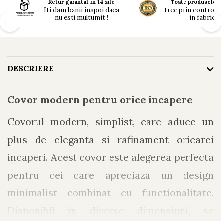
Retur garantat in 14 zile
Toate produsele n
Iti dam banii inapoi daca
trec prin controlul 
nu esti multumit !
in fabrici !
DESCRIERE
Covor modern pentru orice incapere
Covorul modern, simplist, care aduce un
plus de eleganta si rafinament oricarei
incaperi. Acest covor este alegerea perfecta
pentru cei care apreciaza un design
minimalist combinat cu functionalitate.
Disponibil in diverse dimensiuni, se