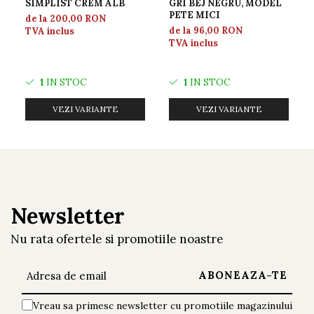
turcoaz, pentru a transforma orice incapere
SIMPLIST CREM ALB
GRI BEJ NEGRU, MODEL
PETE MICI
de la 200,00 RON
intr-un spatiu elegant si confortabil. Cu o
de la 96,00 RON
TVA inclus
TVA inclus
estetica atemporala si o constructie durabila,
acesta reprezinta un element de decor
1
IN STOC
1
IN STOC
indispensabil pentru casa dumneavoastra.
VEZI VARIANTE
VEZI VARIANTE
Newsletter
Nu rata ofertele si promotiile noastre
Vreau sa primesc newsletter cu promotiile magazinului