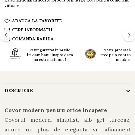
La achizitionarea acestui produs primiti
28
RON pentru comenzile
viitoare
ADAUGA LA FAVORITE
CERE INFORMATII
COMANDA RAPIDA
Retur garantat in 14 zile
Toate produsele n
Iti dam banii inapoi daca
trec prin controlul 
nu esti multumit !
in fabrici !
DESCRIERE
Covor modern pentru orice incapere
Covorul modern, simplist, alb gri turcoaz,
aduce un plus de eleganta si rafinament