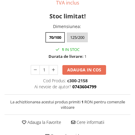
TVA inclus
Stoc limitat!
Dimensiunea
:
70/100
125/200
1
IN STOC
Durata de livrare:
1
ADAUGA IN COS
Cod Produs:
c300-2158
Ai nevoie de ajutor?
0743604799
La achizitionarea acestui produs primiti
1
RON pentru comenzile
viitoare
Adauga la Favorite
Cere informatii