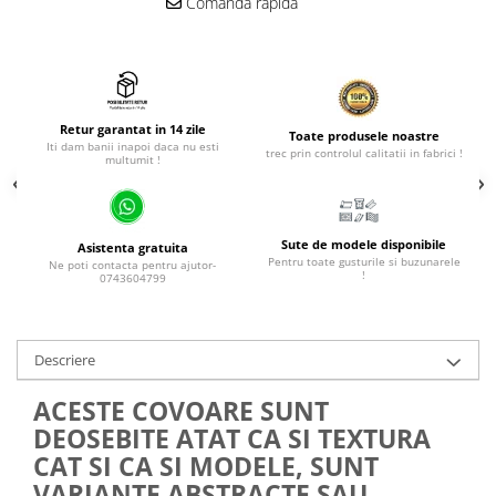
Comanda rapida
Retur garantat in 14 zile
Toate produsele noastre
Iti dam banii inapoi daca nu esti
trec prin controlul calitatii in fabrici !
multumit !
Sute de modele disponibile
Asistenta gratuita
Pentru toate gusturile si buzunarele
Ne poti contacta pentru ajutor-
!
0743604799
Descriere
ACESTE COVOARE SUNT
DEOSEBITE ATAT CA SI TEXTURA
CAT SI CA SI MODELE, SUNT
VARIANTE ABSTRACTE SAU