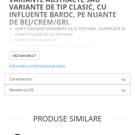
VARIANTE DE TIP CLASIC, CU
INFLUENTE BAROC, PE NUANTE
DE BEJ/CREM/GRI.
SUNT COVOARE DEOSEBITE CA SI TEXTURA, CATIFELATE SI
FOARTE USOR DE INTRETINUT
USOR IESITE IN RELIEF
ANTISTATICE, ANTIALERGICE SI ANTIPATA
REZISTENTE LA TRAFIC
VEZI MAI MULT
INALTIME FIR 13-15 MM
GREUTATE 2700 GR/MP
Informatii conformitate produs
TESUTE MECANIC
CALITATEA INTAI
Caracteristici
FABRICATE IN TURCIA
Potrivit si pentru incalzirea in pardoseala
Review-uri
(0)
PRODUSE SIMILARE