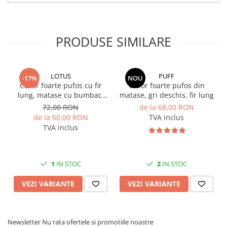
IMAGINILE SUNT CU TITLU DE
PREZENTARE SI POT AVEA MICI
PRODUSE SIMILARE
DIFERENTE DE NUANTE!
LOTUS
PUFF
-17%
NOU
Covor foarte pufos cu fir
Covor foarte pufos din
lung, matase cu bumbac,
matase, gri deschis, fir lung
roz
72,00 RON
de la 68,00 RON
de la 60,00 RON
TVA inclus
TVA inclus
1
IN STOC
2
IN STOC
VEZI VARIANTE
VEZI VARIANTE
Newsletter
Nu rata ofertele si promotiile noastre