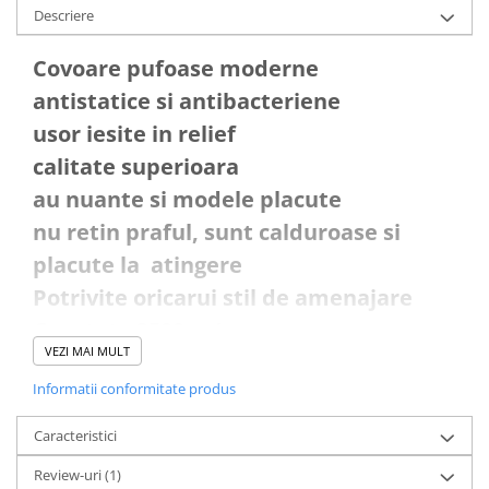
Descriere
Covoare pufoase moderne
antistatice si antibacteriene
usor iesite in relief
calitate superioara
au nuante si modele placute
nu retin praful, sunt calduroase si
placute la atingere
Potrivite oricarui stil de amenajare
Greutate 3500 gr/mp
VEZI MAI MULT
Inaltime fir 40 mm
Informatii conformitate produs
Fabricat in Turcia
Calitatea intai
Caracteristici
100% Polipropilena
Review-uri
(1)