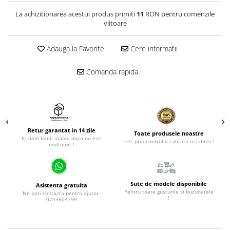
La achizitionarea acestui produs primiti
11
RON pentru comenzile
viitoare
Adauga la Favorite
Cere informatii
Comanda rapida
Retur garantat in 14 zile
Toate produsele noastre
Iti dam banii inapoi daca nu esti
trec prin controlul calitatii in fabrici !
multumit !
Sute de modele disponibile
Asistenta gratuita
Pentru toate gusturile si buzunarele
Ne poti contacta pentru ajutor-
!
0743604799