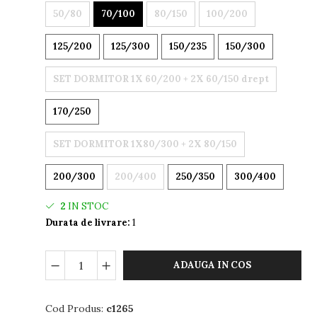
50/80
70/100
80/150
100/200
125/200
125/300
150/235
150/300
SET DORMITOR 1X 60/200 + 2X 60/150 drept
170/250
SET DORMITOR 1X80/300 + 2X 80/150
200/300
200/400
250/350
300/400
2
IN STOC
Durata de livrare:
1
ADAUGA IN COS
Cod Produs:
c1265