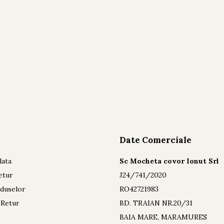
Date Comerciale
lata
Sc Mocheta covor Ionut Srl
etur
J24/741/2020
oduselor
RO42721983
 Retur
BD. TRAIAN NR.20/31
BAIA MARE, MARAMURES