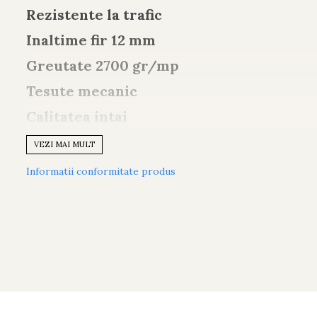
Rezistente la trafic
Inaltime fir 12 mm
Greutate 2700 gr/mp
Tesute mecanic
Calitatea intai
Fabricate in Turcia
VEZI MAI MULT
60% Polipropilena + 40 % polyester
Informatii conformitate produs
Potrivit si pentru incalzirea in pardosea