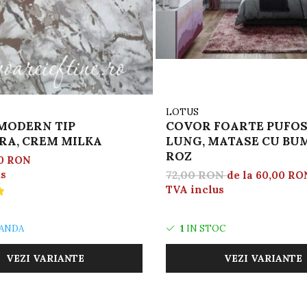
LOTUS
MODERN TIP
COVOR FOARTE PUFOS 
A, CREM MILKA
LUNG, MATASE CU BU
ROZ
00 RON
us
72,00 RON
de la 60,00 RO
TVA inclus
ANDA
1
IN STOC
VEZI VARIANTE
VEZI VARIANTE