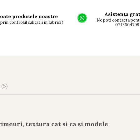
Asistenta gra
oate produsele noastre
Ne poti contacta pent
prin controlul calitatii in fabrici !
0743604799
I
(5)
imeuri, textura cat si ca si modele