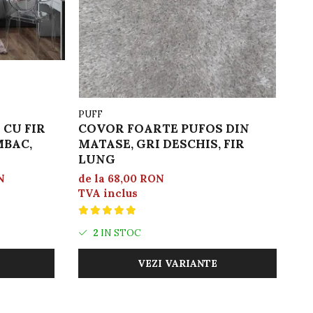
PUFF
PU
CU FIR
COVOR FOARTE PUFOS DIN
C
MBAC,
MATASE, GRI DESCHIS, FIR
M
LUNG
D
N
de la 68,00 RON
de
TVA inclus
TV
2
IN STOC
VEZI VARIANTE