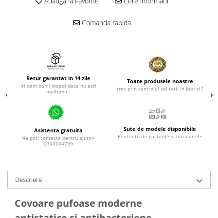
Adauga la Favorite
Cere informatii
Comanda rapida
Retur garantat in 14 zile
Toate produsele noastre
Iti dam banii inapoi daca nu esti
trec prin controlul calitatii in fabrici !
multumit !
Sute de modele disponibile
Asistenta gratuita
Pentru toate gusturile si buzunarele
Ne poti contacta pentru ajutor-
!
0743604799
Descriere
Covoare pufoase moderne
antistatice si antibacteriene