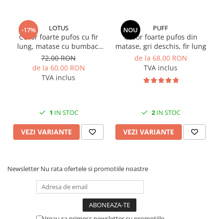
DIFERENTE DE NUANTE!
LOTUS
PUFF
-17%
NOU
Covor foarte pufos cu fir
Covor foarte pufos din
lung, matase cu bumbac,
matase, gri deschis, fir lung
roz
72,00 RON
de la 68,00 RON
de la 60,00 RON
TVA inclus
TVA inclus
1
IN STOC
2
IN STOC
VEZI VARIANTE
VEZI VARIANTE
Newsletter
Nu rata ofertele si promotiile noastre
Vreau sa primesc newsletter cu promotiile