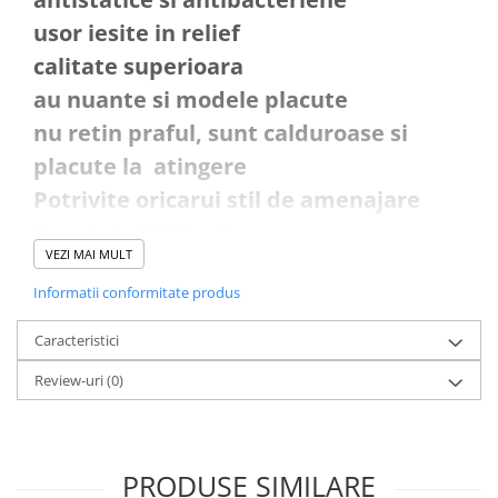
usor iesite in relief
calitate superioara
au nuante si modele placute
nu retin praful, sunt calduroase si
placute la atingere
Potrivite oricarui stil de amenajare
Greutate 3000 gr/mp
VEZI MAI MULT
Inaltime fir 35 mm
Informatii conformitate produs
Fabricat in Turcia
Calitatea intai
Caracteristici
100% Polipropilena
Review-uri
(0)
IMAGINILE SUNT CU TITLU DE
PREZENTARE SI POT AVEA MICI
PRODUSE SIMILARE