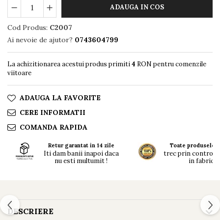
ADAUGA IN COS
Cod Produs:
C2007
Ai nevoie de ajutor?
0743604799
La achizitionarea acestui produs primiti
4
RON pentru comenzile
viitoare
ADAUGA LA FAVORITE
CERE INFORMATII
COMANDA RAPIDA
Retur garantat in 14 zile
Toate produsele n
Iti dam banii inapoi daca
trec prin controlul 
nu esti multumit !
in fabrici !
DESCRIERE