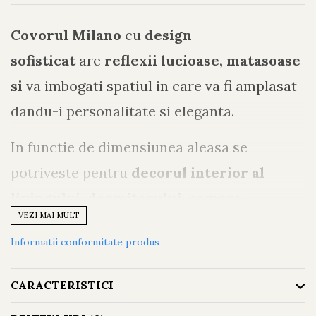
Covorul Milano
cu
design
sofisticat
are
reflexii lucioase, matasoase
si
va imbogati spatiul in care va fi amplasat
dandu-i personalitate si eleganta.
In functie de dimensiunea aleasa se
potriveste pentru
decorul interior al
livingului, dormitorului, camera
VEZI MAI MULT
copilului, holului
etc. Aceste covoare au
Informatii conformitate produs
proprietatea de a schimba ambientul
inspirand o stare de liniste si relaxare.
CARACTERISTICI
C
onstruit sa reziste
, este
usor de