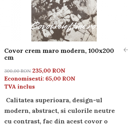
Covoare 250/350
MILANO
Covoare 300/400
DELUXE
Covoare 200/250
TRUVA
Seturi pentru dormitoare latime 60
Covoare bisericesti
cm
Covoare abstracte
Seturi pentru dormitor latime 80
Covoare clasice cu modele florale
cm
Covor crem maro modern, 100x200
COVOARE OVALE sau ROTUNDE
cm
235,00 RON
300,00 RON
Economisesti:
65,00
RON
TVA inclus
Calitatea superioara, design-ul
modern, abstract, si culorile neutre
cu contrast, fac din acest covor o