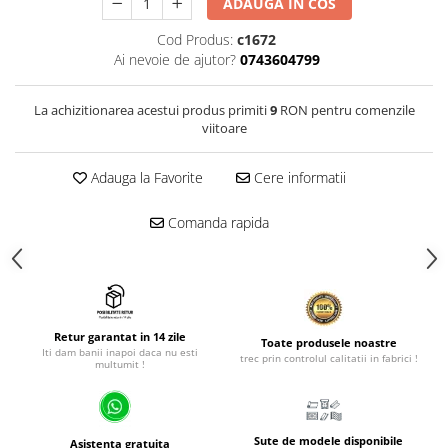
ADAUGA IN COS
Cod Produs:
c1672
Ai nevoie de ajutor?
0743604799
La achizitionarea acestui produs primiti
9
RON pentru comenzile
viitoare
Adauga la Favorite
Cere informatii
Comanda rapida
Retur garantat in 14 zile
Toate produsele noastre
Iti dam banii inapoi daca nu esti
trec prin controlul calitatii in fabrici !
multumit !
Sute de modele disponibile
Asistenta gratuita