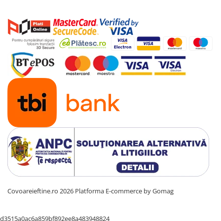
Covoareieftine.ro 2026
Platforma E-commerce by Gomag
d3515a0ac6a859bf892ee8a483948824