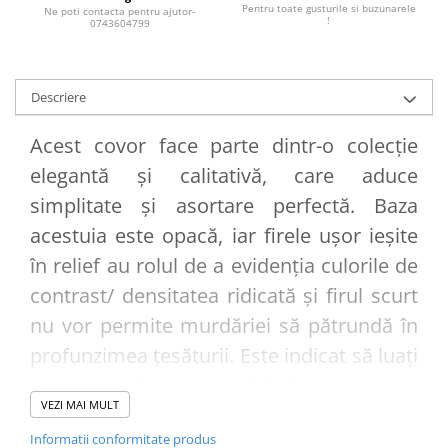
Pentru toate gusturile si buzunarele
Ne poti contacta pentru ajutor-
!
0743604799
Descriere
Acest covor face parte dintr-o colecție
elegantă și calitativă, care aduce
simplitate și asortare perfectă. Baza
acestuia este opacă, iar firele ușor ieșite
în relief au rolul de a evidenția culorile de
contrast/ densitatea ridicată și firul scurt
nu vor permite murdăriei să pătrundă în
profunzimea țesăturii. Este indicat să luați
un covor diferit / care să fie în contrast cu
VEZI MAI MULT
nuanța podelei . Covorul se poate asorta
Informatii conformitate produs
fie cu nuanța draperiilor, fie cu nuanța