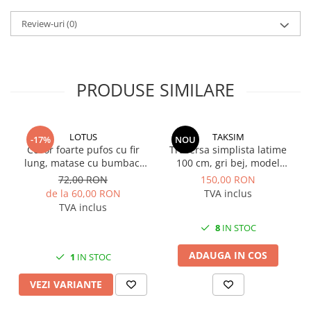
tapițeriei patului/ canapelei/ scaunelor
Review-uri
(0)
sau îl puteți alege într-o nuanță de
contrast pentru a aduce un plus de
culoare ambientului.
PRODUSE SIMILARE
LOTUS
TAKSIM
-17%
NOU
Covor foarte pufos cu fir
Traversa simplista latime
lung, matase cu bumbac,
100 cm, gri bej, model
roz
abstract
72,00 RON
150,00 RON
de la 60,00 RON
TVA inclus
TVA inclus
8
IN STOC
ADAUGA IN COS
1
IN STOC
VEZI VARIANTE