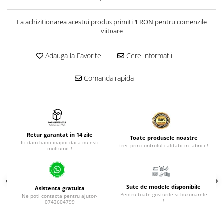
La achizitionarea acestui produs primiti
1
RON pentru comenzile
viitoare
Adauga la Favorite
Cere informatii
Comanda rapida
Retur garantat in 14 zile
Toate produsele noastre
Iti dam banii inapoi daca nu esti
trec prin controlul calitatii in fabrici !
multumit !
Sute de modele disponibile
Asistenta gratuita
Pentru toate gusturile si buzunarele
Ne poti contacta pentru ajutor-
!
0743604799