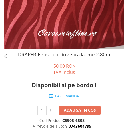
Covoare 250/350
MILANO
Covoare 300/400
DELUXE
Covoare 200/250
TRUVA
Seturi pentru dormitoare latime
Covoare bisericesti
60 cm
Covoare abstracte
Seturi pentru dormitor latime 80
Covoare clasice cu modele florale
cm
DRAPERIE roșu bordo zebra latime 2.80m
COVOARE OVALE sau ROTUNDE
50,00 RON
TVA inclus
Disponibil si pe bordo !
LA COMANDA
ADAUGA IN COS
Cod Produs:
C5905-6508
Ai nevoie de ajutor?
0743604799