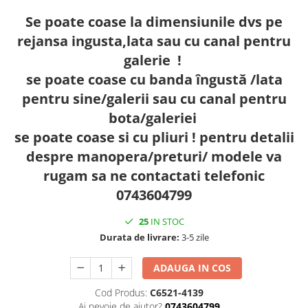
Se poate coase la dimensiunile dvs pe
rejansa ingusta,lata sau cu canal pentru
galerie !
se poate coase cu banda îngustă /lata
pentru sine/galerii sau cu canal pentru
bota/galeriei
se poate coase si cu pliuri ! pentru detalii
despre manopera/preturi/ modele va
rugam sa ne contactati telefonic
0743604799
25
IN STOC
Durata de livrare:
3-5 zile
ADAUGA IN COS
Cod Produs:
C6521-4139
Ai nevoie de ajutor?
0743604799