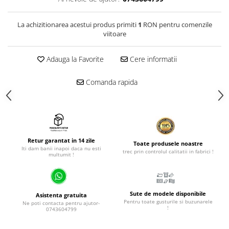
La achizitionarea acestui produs primiti
1
RON pentru comenzile
viitoare
Adauga la Favorite
Cere informatii
Comanda rapida
Retur garantat in 14 zile
Toate produsele noastre
Iti dam banii inapoi daca nu esti
trec prin controlul calitatii in fabrici !
multumit !
Sute de modele disponibile
Asistenta gratuita
Pentru toate gusturile si buzunarele
Ne poti contacta pentru ajutor-
!
0743604799