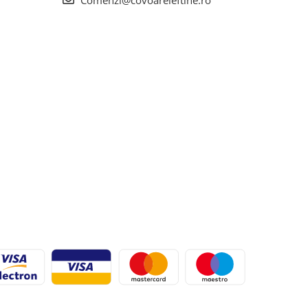
Comenzi@covoareieftine.ro