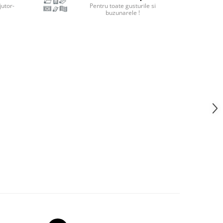
jutor-
Pentru toate gusturile si
buzunarele !