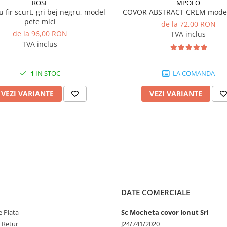
ROSE
MPOLO
u fir scurt, gri bej negru, model
COVOR ABSTRACT CREM model 
pete mici
de la 72,00 RON
de la 96,00 RON
TVA inclus
TVA inclus
1
IN STOC
LA COMANDA
VEZI VARIANTE
VEZI VARIANTE
DATE COMERCIALE
 Plata
Sc Mocheta covor Ionut Srl
e Retur
J24/741/2020