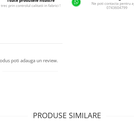
Toate produsele noastre
Ne poti contacta pentru a
trec prin controlul calitatii in fabrici !
0743604799
produs poti adauga un review.
PRODUSE SIMILARE