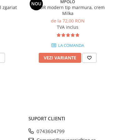
MPOLO
NOU
-17%
zgariat
COVOR modern tip marmura, crem
Covor foart
Milka
de la 72,00 RON
72,
TVA inclus
LA COMANDA
VEZI VARIANTE
V
SUPORT CLIENTI
0743604799