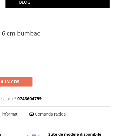
BLOG
re 6 cm bumbac
A IN COS
e ajutor?
0743604799
informatii
Comanda rapida
a
Sute de modele disponibile