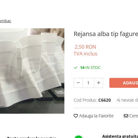
bumbac
Rejansa alba tip fagu
2,50 RON
TVA inclus
14
IN STOC
ADAUG
Cod Produs:
C6620
Ai nevoie d
Adauga la Favorite
Cere 
Asistenta gratuit