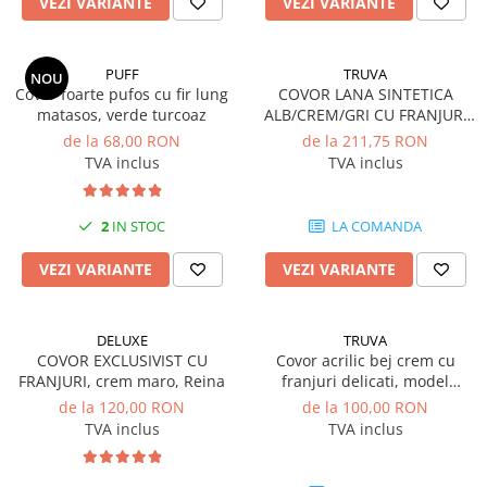
VEZI VARIANTE
VEZI VARIANTE
PUFF
TRUVA
NOU
Covor foarte pufos cu fir lung
COVOR LANA SINTETICA
matasos, verde turcoaz
ALB/CREM/GRI CU FRANJURI
DELICAȚI
de la 68,00 RON
de la 211,75 RON
TVA inclus
TVA inclus
2
IN STOC
LA COMANDA
VEZI VARIANTE
VEZI VARIANTE
DELUXE
TRUVA
COVOR EXCLUSIVIST CU
Covor acrilic bej crem cu
FRANJURI, crem maro, Reina
franjuri delicati, model
medalion
de la 120,00 RON
de la 100,00 RON
TVA inclus
TVA inclus