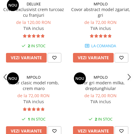
DELUXE
MPOLO
NOU
Covor exclusivist crem turcoaz
Covor abstract model zgariat,
cu franjuri
gri
de la 120,00 RON
de la 72,00 RON
TVA inclus
TVA inclus
2
IN STOC
LA COMANDA
VEZI VARIANTE
VEZI VARIANTE
MPOLO
MPOLO
NOU
NOU
Covor clasic model romb,
Covor gri modern milka,
crem maro
dreptunghiular
de la 72,00 RON
de la 72,00 RON
TVA inclus
TVA inclus
1
IN STOC
2
IN STOC
VEZI VARIANTE
VEZI VARIANTE