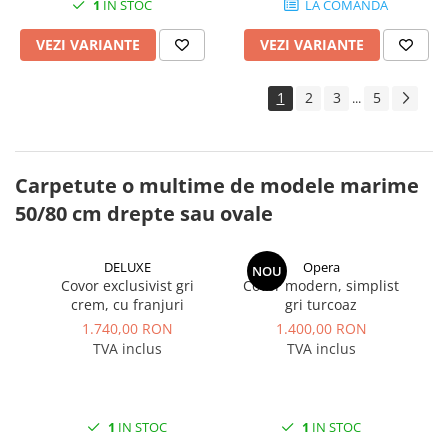
1
IN STOC
LA COMANDA
VEZI VARIANTE
VEZI VARIANTE
1
2
3
5
...
Carpetute o multime de modele marime
50/80 cm drepte sau ovale
DELUXE
Opera
NOU
Covor exclusivist gri
Covor modern, simplist
Co
crem, cu franjuri
gri turcoaz
1.740,00 RON
1.400,00 RON
TVA inclus
TVA inclus
1
IN STOC
1
IN STOC