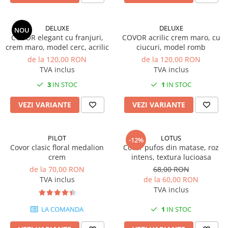
DELUXE
DELUXE
NOU
COVOR elegant cu franjuri,
COVOR acrilic crem maro, cu
crem maro, model cerc, acrilic
ciucuri, model romb
de la 120,00 RON
de la 120,00 RON
TVA inclus
TVA inclus
3
IN STOC
1
IN STOC
VEZI VARIANTE
VEZI VARIANTE
PILOT
LOTUS
-12%
Covor clasic floral medalion
Covor pufos din matase, roz
crem
intens, textura lucioasa
de la 70,00 RON
68,00 RON
TVA inclus
de la 60,00 RON
TVA inclus
LA COMANDA
1
IN STOC