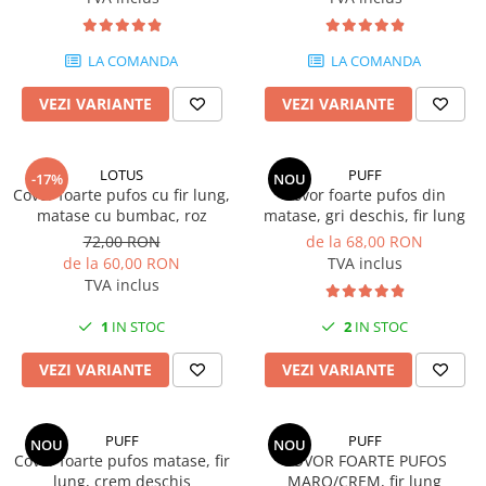
Covoare 250/350
MILANO
Covoare 300/400
DELUXE
LA COMANDA
LA COMANDA
Covoare 200/250
TRUVA
Seturi pentru dormitoare latime
Covoare bisericesti
VEZI VARIANTE
VEZI VARIANTE
60 cm
Covoare abstracte
Seturi pentru dormitor latime 80
Covoare clasice cu modele florale
LOTUS
PUFF
cm
-17%
NOU
Covor foarte pufos cu fir lung,
Covor foarte pufos din
COVOARE OVALE sau ROTUNDE
matase cu bumbac, roz
matase, gri deschis, fir lung
72,00 RON
de la 68,00 RON
de la 60,00 RON
TVA inclus
TVA inclus
1
IN STOC
2
IN STOC
VEZI VARIANTE
VEZI VARIANTE
PUFF
PUFF
NOU
NOU
Covor foarte pufos matase, fir
COVOR FOARTE PUFOS
lung, crem deschis
MARO/CREM, fir lung