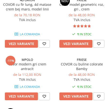
4D ORION
FRIESE
NOU
COVOR cu fir lung, 4d matase
Covor model geometric roz,
crem bej maro, model linii
gri , crem
de la 70,18 RON
de la 48,00 RON
TVA inclus
TVA inclus
LA COMANDA
1
IN STOC
VEZI VARIANTE
VEZI VARIANTE
MPOLO
FRIESE
-11%
Covor modern gri crem
COVOR cu buline colorate
antracit
Bamby
de la 112,00 RON
de la 48,00 RON
TVA inclus
TVA inclus
LA COMANDA
1
IN STOC
VEZI VARIANTE
VEZI VARIANTE