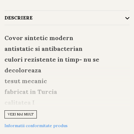
DESCRIERE
Covor sintetic modern
antistatic si antibacterian
culori rezistente in timp- nu se
decoloreaza
tesut mecanic
fabricat in Turcia
calitatea I
2500 gr/mp
VEZI MAI MULT
inaltime fir 12 mm
Informatii conformitate produs