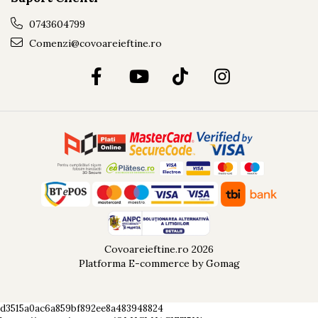
0743604799
Comenzi@covoareieftine.ro
Covoareieftine.ro 2026
Platforma E-commerce by Gomag
d3515a0ac6a859bf892ee8a483948824