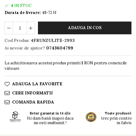
4
IN STOC
Durata de livrare:
48-72 H
ADAUGA IN COS
Cod Produs:
4FRUNZULITE-2993
Ai nevoie de ajutor?
0743604799
La achizitionarea acestui produs primiti
1
RON pentru comenzile
viitoare
ADAUGA LA FAVORITE
CERE INFORMATII
COMANDA RAPIDA
Retur garantat in 14 zile
Toate produsele n
Iti dam banii inapoi daca
trec prin controlul 
nu esti multumit !
in fabrici !