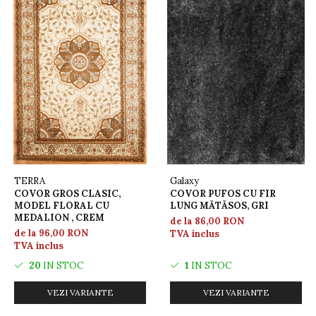
TERRA
Galaxy
COVOR GROS CLASIC,
COVOR PUFOS CU FIR
MODEL FLORAL CU
LUNG MĂTĂSOS, GRI
MEDALION , CREM
de la 86,00 RON
de la 96,00 RON
TVA inclus
TVA inclus
20
IN STOC
1
IN STOC
VEZI VARIANTE
VEZI VARIANTE