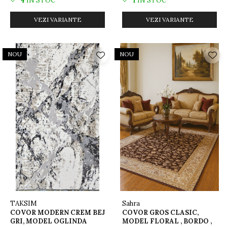
4
IN STOC
1
IN STOC
VEZI VARIANTE
VEZI VARIANTE
NOU
NOU
TAKSIM
Sahra
COVOR MODERN CREM BEJ
COVOR GROS CLASIC,
GRI, MODEL OGLINDA
MODEL FLORAL , BORDO ,