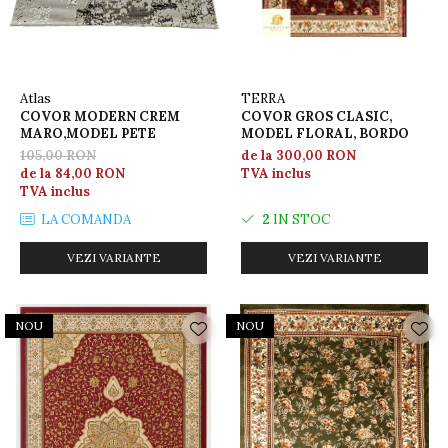
Atlas
TERRA
COVOR MODERN CREM
COVOR GROS CLASIC,
MARO,MODEL PETE
MODEL FLORAL, BORDO
105,00 RON
de la 300,00 RON
de la 84,00 RON
TVA inclus
TVA inclus
LA COMANDA
2
IN STOC
VEZI VARIANTE
VEZI VARIANTE
NOU
NOU