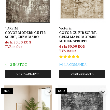
TAKSIM
Victoria
COVOR MODERN CU FIR
COVOR CU FIR SCURT,
SCURT, CREM MARO
CREM MARO MODERN,
MODEL STROPIT
de la 90,00 RON
de la 60,00 RON
TVA inclus
TVA inclus
2
IN STOC
LA COMANDA
VEZI VARIANTE
VEZI VARIANTE
NOU
NOU