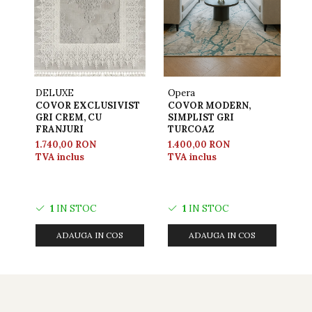
DELUXE
Opera
D
COVOR EXCLUSIVIST
COVOR MODERN,
C
GRI CREM, CU
SIMPLIST GRI
EX
FRANJURI
TURCOAZ
IV
R
1.740,00 RON
1.400,00 RON
1.
TVA inclus
TVA inclus
TV
1
IN STOC
1
IN STOC
ADAUGA IN COS
ADAUGA IN COS