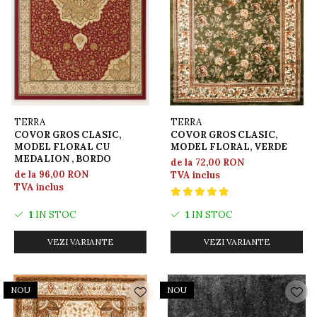
TERRA
TERRA
COVOR GROS CLASIC,
COVOR GROS CLASIC,
MODEL FLORAL CU
MODEL FLORAL, VERDE
MEDALION , BORDO
de la 72,00 RON
de la 96,00 RON
TVA inclus
TVA inclus
1
IN STOC
1
IN STOC
VEZI VARIANTE
VEZI VARIANTE
NOU
NOU