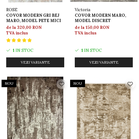
ROSE
Victoria
COVOR MODERN GRI BEJ
COVOR MODERN MARO,
MARO, MODEL PETE MICI
MODEL DISCRET
de la 320,00 RON
de la 150,00 RON
TVA inclus
TVA inclus
1
IN STOC
1
IN STOC
VEZI VARIANTE
VEZI VARIANTE
NOU
NOU