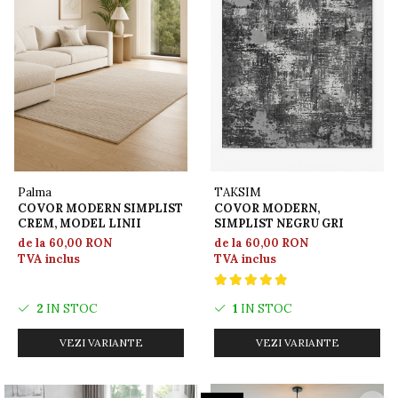
Palma
TAKSIM
COVOR MODERN SIMPLIST
COVOR MODERN,
CREM, MODEL LINII
SIMPLIST NEGRU GRI
de la 60,00 RON
de la 60,00 RON
TVA inclus
TVA inclus
2
IN STOC
1
IN STOC
VEZI VARIANTE
VEZI VARIANTE