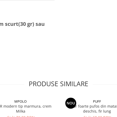
m scurt(30 gr) sau
PRODUSE SIMILARE
MPOLO
PUFF
NOU
 modern tip marmura, crem
Covor foarte pufos din matas
Milka
deschis, fir lung