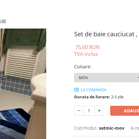
0/40
Set de baie cauciucat ,
75,00 RON
TVA inclus
Culoare
:
LA COMANDA
Durata de livrare:
2-5 zile
ADAUG
Cod Produs:
setmic-mov
Ai n