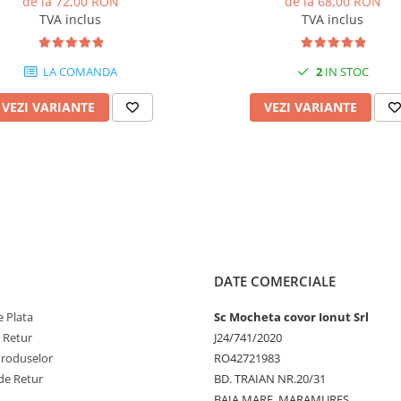
de la 72,00 RON
de la 68,00 RON
TVA inclus
TVA inclus
LA COMANDA
2
IN STOC
VEZI VARIANTE
VEZI VARIANTE
DATE COMERCIALE
 Plata
Sc Mocheta covor Ionut Srl
e Retur
J24/741/2020
Produselor
RO42721983
de Retur
BD. TRAIAN NR.20/31
BAIA MARE, MARAMURES