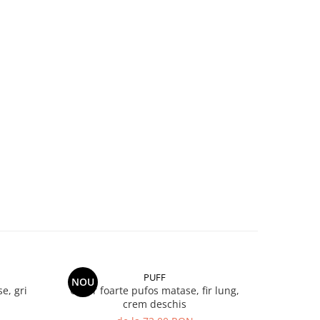
PUFF
NOU
NOU
e, gri
Covor foarte pufos matase, fir lung,
COVOR FO
crem deschis