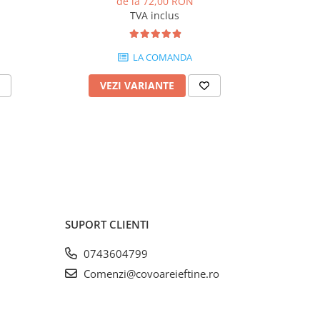
de la 72,00 RON
TVA inclus
LA COMANDA
VEZI VARIANTE
V
SUPORT CLIENTI
0743604799
Comenzi@covoareieftine.ro