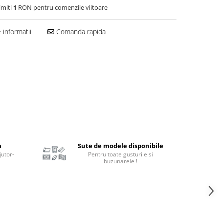
imiti
1
RON pentru comenzile viitoare
informatii
Comanda rapida
a
Sute de modele disponibile
jutor-
Pentru toate gusturile si
buzunarele !