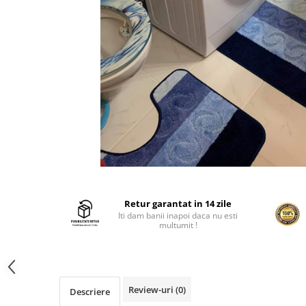
Retur garantat in 14 zile
Iti dam banii inapoi daca nu esti
multumit !
Review-uri
(0)
Descriere