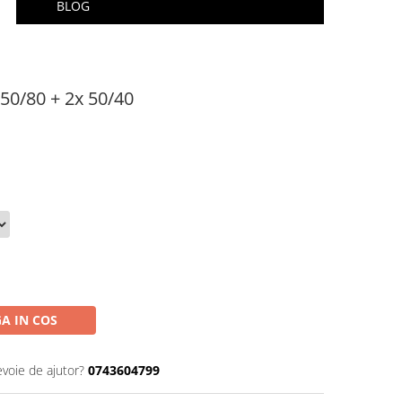
BLOG
 50/80 + 2x 50/40
A IN COS
evoie de ajutor?
0743604799