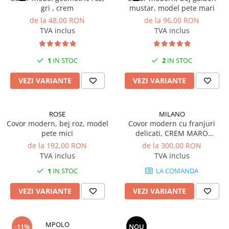
gri , crem
mustar, model pete mari
de la 48,00 RON
de la 96,00 RON
TVA inclus
TVA inclus
1
IN STOC
2
IN STOC
VEZI VARIANTE
VEZI VARIANTE
ROSE
MILANO
Covor modern, bej roz, model
Covor modern cu franjuri
pete mici
delicati, CREM MARO
DESCHIS, 938A
de la 192,00 RON
de la 300,00 RON
TVA inclus
TVA inclus
1
IN STOC
LA COMANDA
VEZI VARIANTE
VEZI VARIANTE
MPOLO
-11%
NOU