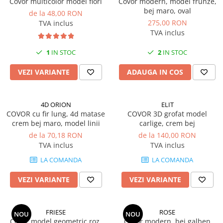
Covor multicolor model flori
Covor modern, model frunze,
bej maro, oval
de la 48,00 RON
275,00 RON
TVA inclus
TVA inclus
1
IN STOC
2
IN STOC
VEZI VARIANTE
ADAUGA IN COS
4D ORION
ELIT
COVOR cu fir lung, 4d matase
COVOR 3D grofat model
crem bej maro, model linii
carlige, crem bej
de la 70,18 RON
de la 140,00 RON
TVA inclus
TVA inclus
LA COMANDA
LA COMANDA
VEZI VARIANTE
VEZI VARIANTE
FRIESE
ROSE
NOU
NOU
Covor model geometric roz,
Covor modern, bej galben