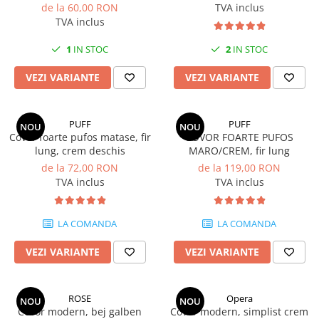
de la 60,00 RON
TVA inclus
TVA inclus
1
IN STOC
2
IN STOC
VEZI VARIANTE
VEZI VARIANTE
PUFF
PUFF
NOU
NOU
Covor foarte pufos matase, fir
COVOR FOARTE PUFOS
lung, crem deschis
MARO/CREM, fir lung
de la 72,00 RON
de la 119,00 RON
TVA inclus
TVA inclus
LA COMANDA
LA COMANDA
VEZI VARIANTE
VEZI VARIANTE
ROSE
Opera
NOU
NOU
Covor modern, bej galben
Covor modern, simplist crem