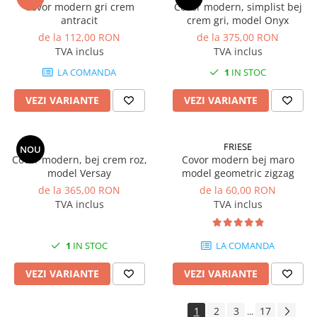
Covor modern gri crem
Covor modern, simplist bej
antracit
crem gri, model Onyx
de la 112,00 RON
de la 375,00 RON
TVA inclus
TVA inclus
LA COMANDA
1
IN STOC
VEZI VARIANTE
VEZI VARIANTE
FRIESE
NOU
Covor modern, bej crem roz,
Covor modern bej maro
model Versay
model geometric zigzag
de la 365,00 RON
de la 60,00 RON
TVA inclus
TVA inclus
1
IN STOC
LA COMANDA
VEZI VARIANTE
VEZI VARIANTE
1
2
3
17
...