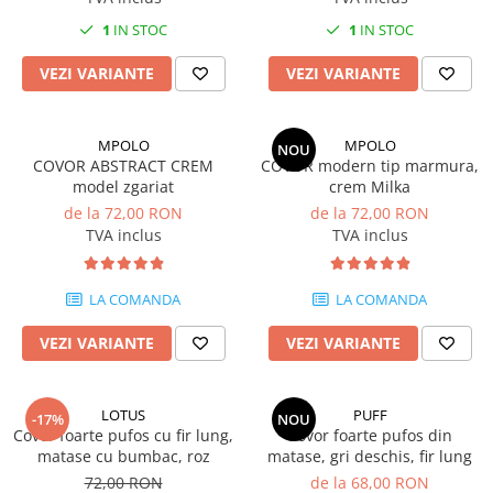
Covoare 250/350
MILANO
1
IN STOC
1
IN STOC
Covoare 300/400
DELUXE
Covoare 200/250
VEZI VARIANTE
VEZI VARIANTE
TRUVA
Seturi pentru dormitoare latime
Covoare bisericesti
60 cm
Covoare abstracte
MPOLO
MPOLO
NOU
Seturi pentru dormitor latime 80
COVOR ABSTRACT CREM
COVOR modern tip marmura,
Covoare clasice cu modele florale
cm
model zgariat
crem Milka
de la 72,00 RON
de la 72,00 RON
COVOARE OVALE sau ROTUNDE
TVA inclus
TVA inclus
LA COMANDA
LA COMANDA
VEZI VARIANTE
VEZI VARIANTE
LOTUS
PUFF
-17%
NOU
Covor foarte pufos cu fir lung,
Covor foarte pufos din
matase cu bumbac, roz
matase, gri deschis, fir lung
72,00 RON
de la 68,00 RON