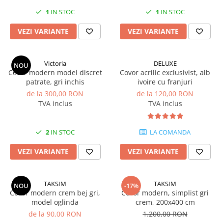
1
IN STOC
1
IN STOC
VEZI VARIANTE
VEZI VARIANTE
Victoria
DELUXE
NOU
Covor modern model discret
Covor acrilic exclusivist, alb
patrate, gri inchis
ivoire cu franjuri
de la 300,00 RON
de la 120,00 RON
TVA inclus
TVA inclus
2
IN STOC
LA COMANDA
VEZI VARIANTE
VEZI VARIANTE
TAKSIM
TAKSIM
NOU
-17%
Covor modern crem bej gri,
Covor modern, simplist gri
model oglinda
crem, 200x400 cm
de la 90,00 RON
1.200,00 RON