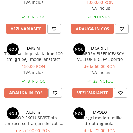
TVA inclus
1.000,00 RON
TVA inclus
1
IN STOC
1
IN STOC
VEZI VARIANTE
ADAUGA IN COS
TAKSIM
D CARPET
NOU
NOU
Traversa simplista latime 100
TRAVERSA BISERICEASCA
cm, gri bej, model abstract
VULTUR BICEFAL bordo
150,00 RON
de la 60,00 RON
TVA inclus
TVA inclus
8
IN STOC
25
IN STOC
ADAUGA IN COS
VEZI VARIANTE
Akdeniz
MPOLO
NOU
NOU
COVOR EXCLUSIVIST alb
Covor gri modern milka,
antracit cu franjuri delicati ,
dreptunghiular
model pete
de la 100,00 RON
de la 72,00 RON