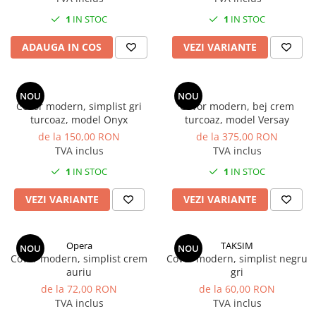
Covoare 250/350
MILANO
1
IN STOC
1
IN STOC
Covoare 300/400
DELUXE
Covoare 200/250
ADAUGA IN COS
VEZI VARIANTE
TRUVA
Seturi pentru dormitoare latime
Covoare bisericesti
60 cm
Covoare abstracte
NOU
NOU
Seturi pentru dormitor latime 80
Covor modern, simplist gri
Covor modern, bej crem
Covoare clasice cu modele florale
cm
turcoaz, model Onyx
turcoaz, model Versay
de la 150,00 RON
de la 375,00 RON
COVOARE OVALE sau ROTUNDE
TVA inclus
TVA inclus
1
IN STOC
1
IN STOC
VEZI VARIANTE
VEZI VARIANTE
Opera
TAKSIM
NOU
NOU
Covor modern, simplist crem
Covor modern, simplist negru
auriu
gri
de la 72,00 RON
de la 60,00 RON
TVA inclus
TVA inclus