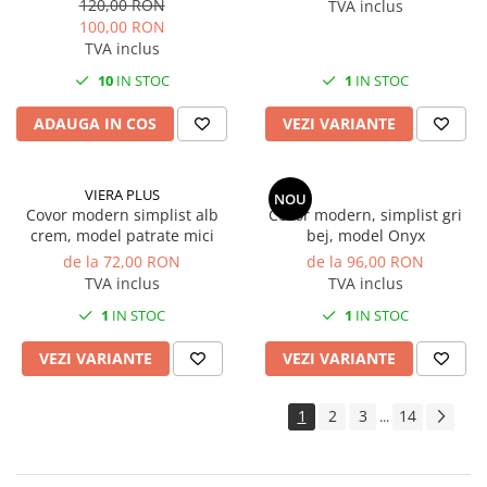
120,00 RON
TVA inclus
100,00 RON
TVA inclus
10
IN STOC
1
IN STOC
ADAUGA IN COS
VEZI VARIANTE
VIERA PLUS
NOU
Covor modern simplist alb
Covor modern, simplist gri
crem, model patrate mici
bej, model Onyx
de la 72,00 RON
de la 96,00 RON
TVA inclus
TVA inclus
1
IN STOC
1
IN STOC
VEZI VARIANTE
VEZI VARIANTE
1
2
3
14
...