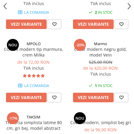
TVA inclus
TVA inclus
LA COMANDA
2
IN STOC
VEZI VARIANTE
VEZI VARIANTE
MPOLO
Marmo
NOU
-20%
COVOR modern tip marmura,
Covor modern negru gold,
crem Milka
model Vein
de la 72,00 RON
525,00 RON
TVA inclus
de la 420,00 RON
TVA inclus
LA COMANDA
1
IN STOC
VEZI VARIANTE
VEZI VARIANTE
TAKSIM
-17%
NOU
Traversa simplista latime 80
Covor modern, simplist bej gri
cm, gri bej, model abstract
de la 96,00 RON