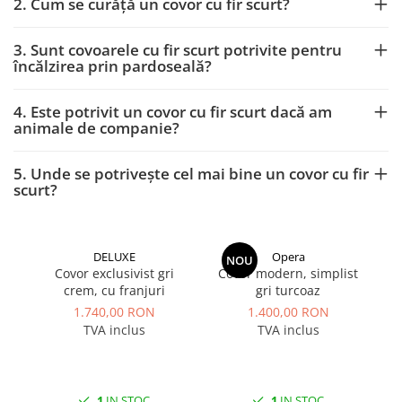
2. Cum se curăță un covor cu fir scurt?
3. Sunt covoarele cu fir scurt potrivite pentru
încălzirea prin pardoseală?
4. Este potrivit un covor cu fir scurt dacă am
animale de companie?
5. Unde se potrivește cel mai bine un covor cu fir
scurt?
DELUXE
Opera
NOU
Covor exclusivist gri
Covor modern, simplist
Co
crem, cu franjuri
gri turcoaz
1.740,00 RON
1.400,00 RON
TVA inclus
TVA inclus
1
IN STOC
1
IN STOC