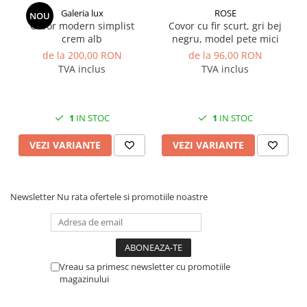
precum roz pudra, roz ciclam, verde
Galeria lux
ROSE
NOU
Covor modern simplist
Covor cu fir scurt, gri bej
crud/ aprins, turcoaz sau verde
crem alb
negru, model pete mici
albastrui.
de la 200,00 RON
de la 96,00 RON
TVA inclus
TVA inclus
DISPONIBILE SI IN FORMA
DREPTUNGHIULARA.
IMAGINILE SUNT CU TITLU DE
1
IN STOC
1
IN STOC
PREZENTARE SI NUANTELE POT SA
VEZI VARIANTE
VEZI VARIANTE
DIFERE IN FUNCTIE DE MONITOR.
CALITATEA I
TESUTE MECANIC
Newsletter
Nu rata ofertele si promotiile noastre
FABRICATE IN TURCIA
INALTIME FIR 10-15 MM
100% POLIPROPILENA
Vreau sa primesc newsletter cu promotiile
magazinului