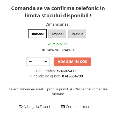
Comanda se va confirma telefonic in
limita stocului disponibil !
Dimensiunea
:
100/200
125/200
150/235
2
IN STOC
Durata de livrare:
1
ADAUGA IN COS
Cod Produs:
c2468-5473
Ai nevoie de ajutor?
0743604799
La achizitionarea acestui produs primiti
4
RON pentru comenzile
viitoare
Adauga la Favorite
Cere informatii