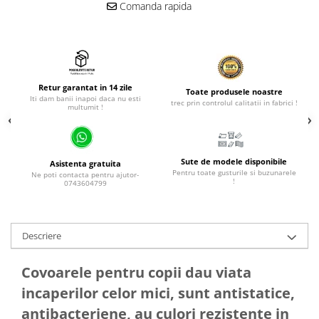
Comanda rapida
Retur garantat in 14 zile
Toate produsele noastre
Iti dam banii inapoi daca nu esti
trec prin controlul calitatii in fabrici !
multumit !
Sute de modele disponibile
Asistenta gratuita
Pentru toate gusturile si buzunarele
Ne poti contacta pentru ajutor-
!
0743604799
Descriere
Covoarele pentru copii dau viata
incaperilor celor mici, sunt antistatice,
antibacteriene, au culori rezistente in