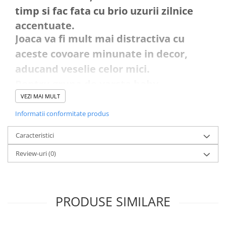
timp si fac fata cu brio uzurii zilnice
accentuate.
Joaca va fi mult mai distractiva cu
aceste covoare minunate in decor,
aducand veselie celor mici.
Pentru grupa de varsta baby-
prescolari va recomandam desene
VEZI MAI MULT
precum Mickey si Minnie, Elsa si
Informatii conformitate produs
Regatul de Gheață, Hello Kitty,
Caracteristici
masinutele Cars, covorasele tip
Review-uri
(0)
traseu/sosea, Winnie the pooh, in timp
ce pentru cei mai mari va
recomandam covorasele cu printese,
PRODUSE SIMILARE
spiderman, cele cu forme geometrice
multicolore, cele pufoase in culori vii,