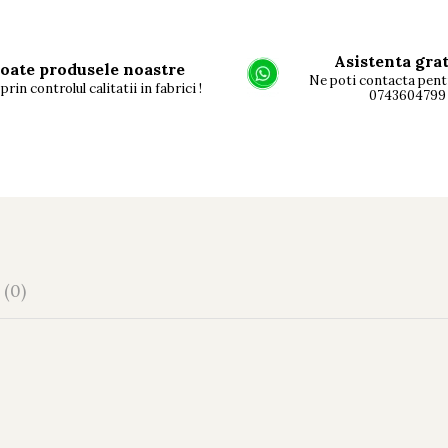
Asistenta gra
oate produsele noastre
Ne poti contacta pent
prin controlul calitatii in fabrici !
0743604799
I
(0)