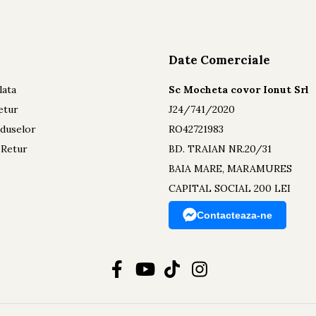
Date Comerciale
lata
Sc Mocheta covor Ionut Srl
etur
J24/741/2020
oduselor
RO42721983
 Retur
BD. TRAIAN NR.20/31
BAIA MARE, MARAMURES
CAPITAL SOCIAL 200 LEI
Contacteaza-ne