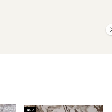
NOU
-17