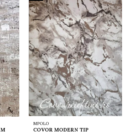
MPOLO
L
EM
COVOR MODERN TIP
C