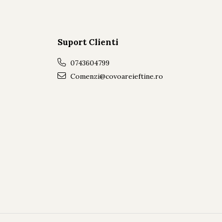
Suport Clienti
0743604799
Comenzi@covoareieftine.ro