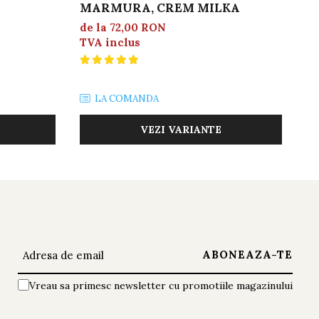
MARMURA, CREM MILKA
L
R
de la 72,00 RON
TVA inclus
7
TV
LA COMANDA
VEZI VARIANTE
Vreau sa primesc newsletter cu promotiile magazinului