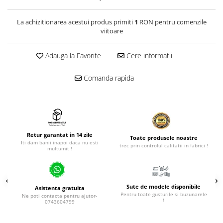
La achizitionarea acestui produs primiti
1
RON pentru comenzile
viitoare
Adauga la Favorite
Cere informatii
Comanda rapida
Retur garantat in 14 zile
Toate produsele noastre
Iti dam banii inapoi daca nu esti
trec prin controlul calitatii in fabrici !
multumit !
Sute de modele disponibile
Asistenta gratuita
Pentru toate gusturile si buzunarele
Ne poti contacta pentru ajutor-
!
0743604799